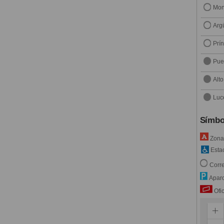
Mon
Arg
Prí
Pue
Alt
Luc
Símbo
Zona 
Estac
Corre
Aparc
Ofic