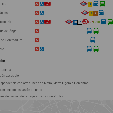
cloa
3
üelles
3
4
ncipe Pío
10
R
C-7
C-10
rta del Ángel
o de Extremadura
ero
los
tarifaria
ión accesible
spondencia con otras líneas de Metro, Metro Ligero o Cercanías
amiento de disuasión de pago
ina de gestión de la Tarjeta Transporte Público