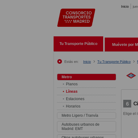
Pasar al contenido principal
Inicio
jue
Tu Transporte Público
Muévete por M
Estás en:
Inicio
Tu Transporte Público
Metro
Planos
Líneas
Estaciones
C
6
Horarios
Elige el 
Metro Ligero / Tranvía
Autobuses urbanos de
Madrid: EMT
Otros autobuses urbanos