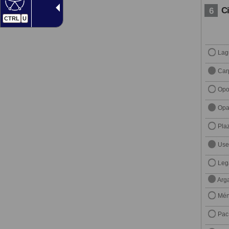
C
6
CTRL
U
Lag
Car
Opo
Opa
Plaz
Use
Leg
Arga
Mén
Pací