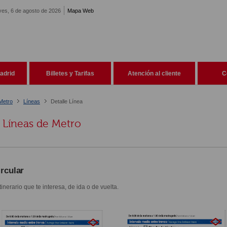
ves, 6 de agosto de 2026
Mapa Web
adrid
Billetes y Tarifas
Atención al cliente
C
Metro
Líneas
Detalle Línea
Líneas de Metro
ircular
itinerario que te interesa, de ida o de vuelta.