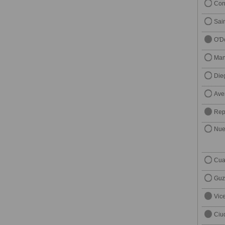
Con
Sai
O'D
Man
Die
Ave
Rep
Nue
Cua
Guz
Vic
Ciu