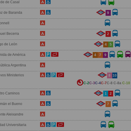
de de Casal
nz de Baranda
9
onnell
uel Becerra
2
go de León
4
5
nida de América
4
7
9
ública Argentina
vos Ministerios
8
10
C-2
C-3
C-4
C-7
C-8
C-8a
C-10
tro Caminos
1
2
mán el Bueno
7
ente Aleixandre
dad Universitaria