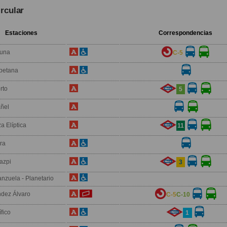
ircular
Estaciones
Correspondencias
una
C-5
petana
rto
5
ñel
a Elíptica
11
ra
azpi
3
nzuela - Planetario
dez Álvaro
C-5
C-10
fico
1