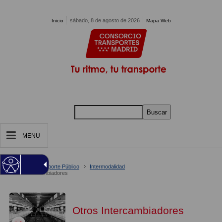
Pasar al contenido principal
sábado, 8 de agosto de 2026
Inicio
Mapa Web
Buscar
MENU
Estás en:
Inicio
Tu Transporte Público
Intermodalidad
Otros Intercambiadores
Otros Intercambiadores