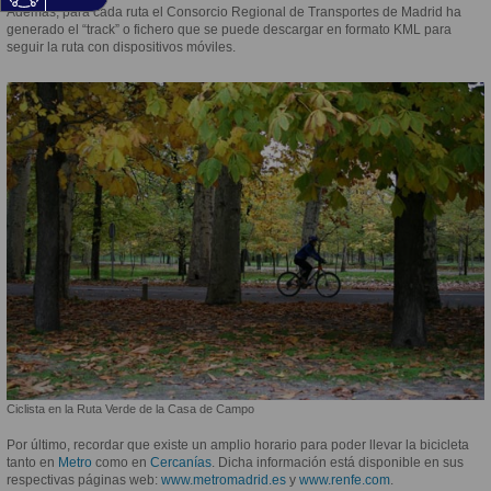
Además, para cada ruta el Consorcio Regional de Transportes de Madrid ha
generado el “track” o fichero que se puede descargar en formato KML para
seguir la ruta con dispositivos móviles.
Ciclista en la Ruta Verde de la Casa de Campo
Por último, recordar que existe un amplio horario para poder llevar la bicicleta
tanto en
Metro
como en
Cercanías
. Dicha información está disponible en sus
respectivas páginas web:
www.metromadrid.es
y
www.renfe.com
.