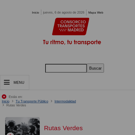
Pasar al contenido principal
jueves, 6 de agosto de 2026
Inicio
Mapa Web
Buscar
MENU
Estás en:
Inicio
Tu Transporte Público
Intermodalidad
Rutas Verdes
Rutas Verdes