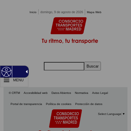
Pasar al contenido principal
domingo, 9 de agosto de 2026
Inicio
Mapa Web
Buscar
MENU
© CRTM
Accesibilidad web
Datos Abiertos
Normativa
Aviso Legal
Portal de transparencia
Política de cookies
Protección de datos
Select Language
▼