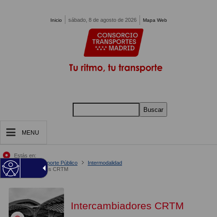
Pasar al contenido principal
sábado, 8 de agosto de 2026
Inicio
Mapa Web
Buscar
MENU
Estás en:
Inicio
Tu Transporte Público
Intermodalidad
Intercambiadores CRTM
Intercambiadores CRTM