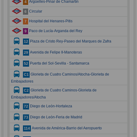
Argüelles-Pinar de Chamartín
4
Circular
6
Hospital del Henares-Pitis
7
Paco de Lucía-Arganda del Rey
9
Plaza de Cristo Rey-Paseo del Marques de Zafra
12
Avenida de Felipe II-Manoteras
29
Puerta del Sol-Sevilla - Santamarca
52
Glorieta de Cuatro Caminos/Atocha-Glorieta de
C1
Embajadores
Glorieta de Cuatro Caminos-Glorieta de
C2
Embajadores/Atocha
Diego de León-Hortaleza
72
Diego de León-Feria de Madrid
73
Avenida de América-Barrio del Aeropuerto
114