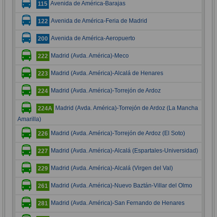
Avenida de América-Barajas
115
Avenida de América-Feria de Madrid
122
Avenida de América-Aeropuerto
200
Madrid (Avda. América)-Meco
222
Madrid (Avda. América)-Alcalá de Henares
223
Madrid (Avda. América)-Torrejón de Ardoz
224
Madrid (Avda. América)-Torrejón de Ardoz (La Mancha
224A
Amarilla)
Madrid (Avda. América)-Torrejón de Ardoz (El Soto)
226
Madrid (Avda. América)-Alcalá (Espartales-Universidad)
227
Madrid (Avda. América)-Alcalá (Virgen del Val)
229
Madrid (Avda. América)-Nuevo Baztán-Villar del Olmo
261
Madrid (Avda. América)-San Fernando de Henares
281