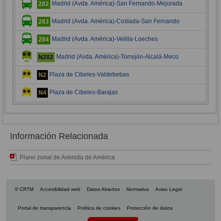
Madrid (Avda. América)-San Fernando-Mejorada
282
Madrid (Avda. América)-Coslada-San Fernando
283
Madrid (Avda. América)-Velilla-Loeches
284
Madrid (Avda. América)-Torrejón-Alcalá-Meco
N202
Plaza de Cibeles-Valdebebas
N2
Plaza de Cibeles-Barajas
N4
Información Relacionada
Plano zonal de Avenida de América
© CRTM
Accesibilidad web
Datos Abiertos
Normativa
Aviso Legal
Portal de transparencia
Política de cookies
Protección de datos