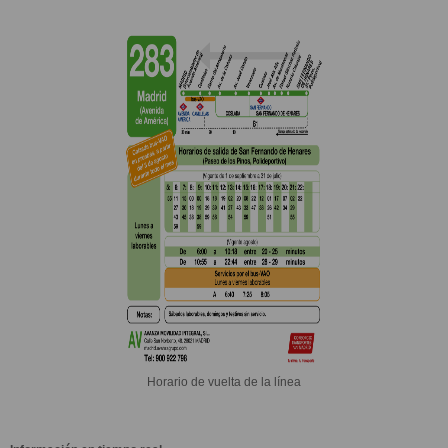
Horario de vuelta de la línea