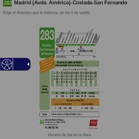
Madrid (Avda. América)-Coslada-San Fernando
283
Elige el itinerario que te interesa, de ida o de vuelta.
Horario de ida de la línea