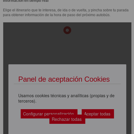
Información en tiempo real
Elige el itinerario que te interesa, de ida o de vuelta, y pincha sobre tu parada
para obtener información de la hora de paso del próximo autobús.