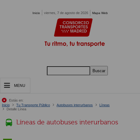
Pasar al contenido principal
viernes, 7 de agosto de 2026
Inicio
Mapa Web
Buscar
MENU
Estás en:
Inicio
Tu Transporte Público
Autobuses interurbanos
Líneas
Detalle Línea
Líneas de autobuses interurbanos