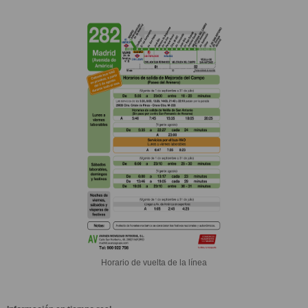
Horario de vuelta de la línea