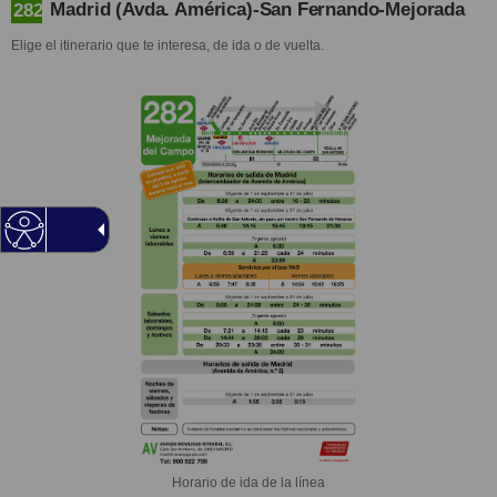
Madrid (Avda. América)-San Fernando-Mejorada
282
Elige el itinerario que te interesa, de ida o de vuelta.
Horario de ida de la línea