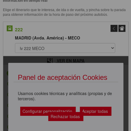
Información en tiempo real
Elige el itinerario que te interesa, de ida o de vuelta, y pincha sobre tu parada
para obtener información de la hora de paso del próximo autobús.