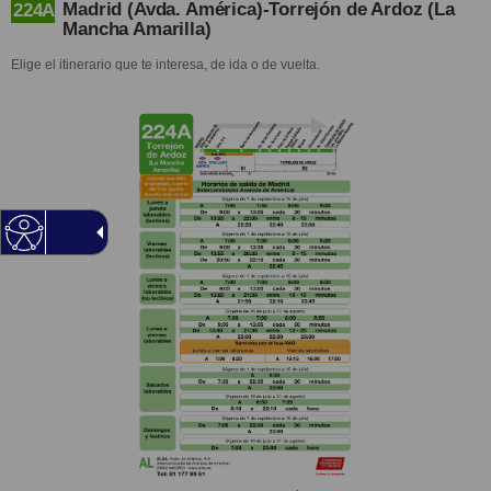
Madrid (Avda. América)-Torrejón de Ardoz (La
224A
Mancha Amarilla)
Elige el itinerario que te interesa, de ida o de vuelta.