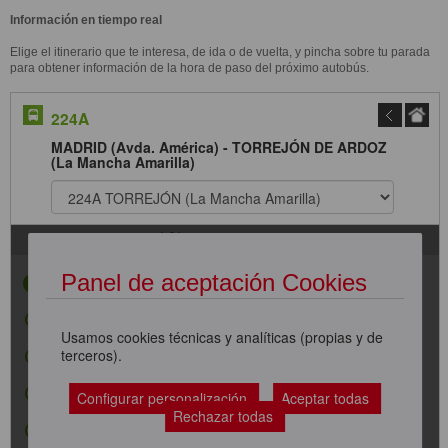
Información en tiempo real
Elige el itinerario que te interesa, de ida o de vuelta, y pincha sobre tu parada
para obtener información de la hora de paso del próximo autobús.