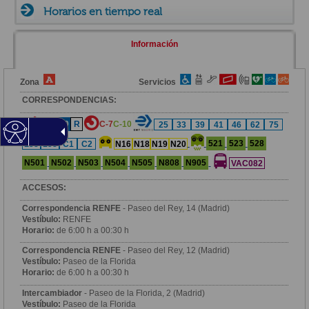
Horarios en tiempo real
Información
Zona
Servicios
CORRESPONDENCIAS:
6
10
R
C-7
C-10
25
33
39
41
46
62
75
521
523
528
138
158
C1
C2
N16
N18
N19
N20
N501
N502
N503
N504
N505
N808
N905
VAC082
ACCESOS:
Correspondencia RENFE
- Paseo del Rey, 14 (Madrid)
Vestíbulo:
RENFE
Horario:
de 6:00 h a 00:30 h
Correspondencia RENFE
- Paseo del Rey, 12 (Madrid)
Vestíbulo:
Paseo de la Florida
Horario:
de 6:00 h a 00:30 h
Intercambiador
- Paseo de la Florida, 2 (Madrid)
Vestíbulo:
Paseo de la Florida