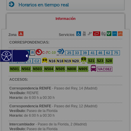
Horarios en tiempo real
Información
Zona
Servicios
CORRESPONDENCIAS:
6
10
R
C-7
C-10
25
33
39
41
46
62
75
521
523
528
138
158
C1
C2
N16
N18
N19
N20
N501
N502
N503
N504
N505
N808
N905
VAC082
ACCESOS:
Correspondencia RENFE
- Paseo del Rey, 14 (Madrid)
Vestíbulo:
RENFE
Horario:
de 6:00 h a 00:30 h
Correspondencia RENFE
- Paseo del Rey, 12 (Madrid)
Vestíbulo:
Paseo de la Florida
Horario:
de 6:00 h a 00:30 h
Intercambiador
- Paseo de la Florida, 2 (Madrid)
Vestíbulo:
Paseo de la Florida