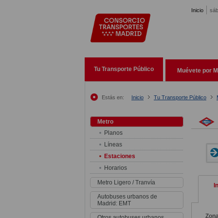
Pasar al contenido principal
Inicio
sáb
Tu Transporte Público
Muévete por M
Estás en:
Inicio
Tu Transporte Público
Metro
Planos
Líneas
Estaciones
Horarios
Metro Ligero / Tranvía
I
Autobuses urbanos de
Madrid: EMT
Zon
Otros autobuses urbanos