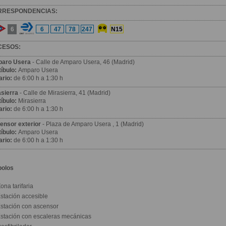
RRESPONDENCIAS:
6
6
47
78
247
N15
CESOS:
aro Usera
- Calle de Amparo Usera, 46 (Madrid)
íbulo:
Amparo Usera
ario:
de 6:00 h a 1:30 h
asierra
- Calle de Mirasierra, 41 (Madrid)
íbulo:
Mirasierra
ario:
de 6:00 h a 1:30 h
ensor exterior
- Plaza de Amparo Usera , 1 (Madrid)
íbulo:
Amparo Usera
ario:
de 6:00 h a 1:30 h
bolos
ona tarifaria
stación accesible
stación con ascensor
stación con escaleras mecánicas