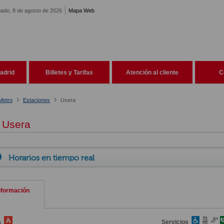
ado, 8 de agosto de 2026
Mapa Web
adrid
Billetes y Tarifas
Atención al cliente
C
Metro
Estaciones
Usera
Usera
Horarios en tiempo real
nformación
a
Servicios