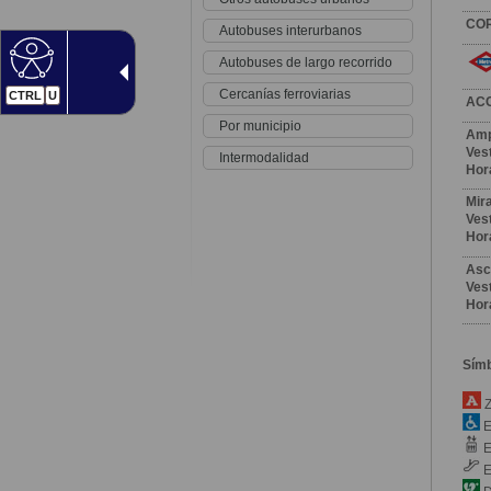
CO
Autobuses interurbanos
Autobuses de largo recorrido
Cercanías ferroviarias
CTRL
U
AC
Por municipio
Amp
Vest
Intermodalidad
Hor
Mir
Vest
Hor
Asc
Vest
Hor
Sím
Z
E
E
E