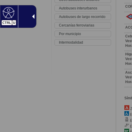
CO
Autobuses interurbanos
Autobuses de largo recorrido
CTRL
U
Cercanías ferroviarias
AC
Por municipio
Ceb
Vest
Intermodalidad
Hor
Hig
Vest
Hor
Asc
Vest
Hor
Sím
Z
E
E
E