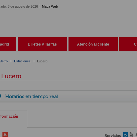
ado, 8 de agosto de 2026
Mapa Web
adrid
Billetes y Tarifas
Atención al cliente
C
Metro
Estaciones
Lucero
Lucero
Horarios en tiempo real
nformación
a
Servicios