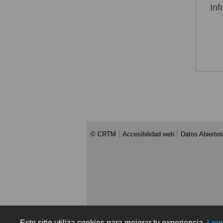
Inf
© CRTM
Accesibilidad web
Datos Abiertos
Este sitio utiliza cookies para mejorar tu experiencia.
Lee