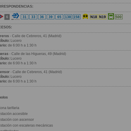
RRESPONDENCIAS:
6
31
33
36
39
65
138
158
N18
N19
500
CESOS:
reros
- Calle de Cebreros, 41 (Madrid)
íbulo:
Lucero
ario:
de 6:00 h a 1:30 h
ueras
- Calle de las Higueras, 49 (Madrid)
íbulo:
Lucero
ario:
de 6:00 h a 1:30 h
ensor
- Calle de Cebreros, 41 (Madrid)
íbulo:
Lucero
ario:
de 6:00 h a 1:30 h
bolos
ona tarifaria
stación accesible
stación con ascensor
stación con escaleras mecánicas