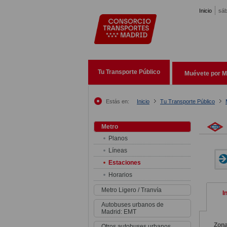
Pasar al contenido principal
Inicio
sáb
Tu Transporte Público
Muévete por M
Estás en:
Inicio
Tu Transporte Público
Metro
Planos
Líneas
Estaciones
Horarios
Metro Ligero / Tranvía
I
Autobuses urbanos de
Madrid: EMT
Zon
Otros autobuses urbanos