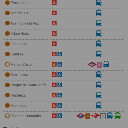
Prosperidad
Alfonso XIII
Avenida de la Paz
Arturo Soria
Esperanza
Canillas
Mar de Cristal
8
San Lorenzo
Parque de Santa María
Hortaleza
Manoteras
Pinar de Chamartín
4
1