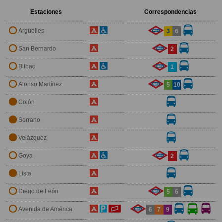
Estaciones
Correspondencias
Argüelles
3
6
San Bernardo
2
Bilbao
1
Alonso Martínez
5
10
Colón
Serrano
Velázquez
Goya
2
Lista
Diego de León
5
6
Avenida de América
6
7
9