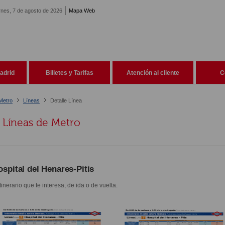
rnes, 7 de agosto de 2026
Mapa Web
adrid
Billetes y Tarifas
Atención al cliente
C
Metro
Líneas
Detalle Línea
Líneas de Metro
ospital del Henares-Pitis
itinerario que te interesa, de ida o de vuelta.