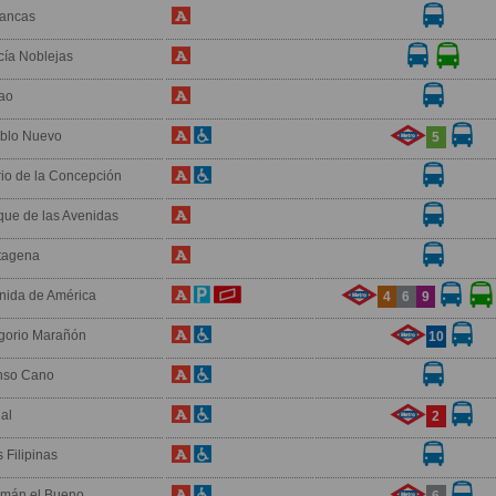
ancas
cía Noblejas
ao
blo Nuevo
5
rio de la Concepción
que de las Avenidas
tagena
nida de América
4
6
9
gorio Marañón
10
nso Cano
al
2
s Filipinas
mán el Bueno