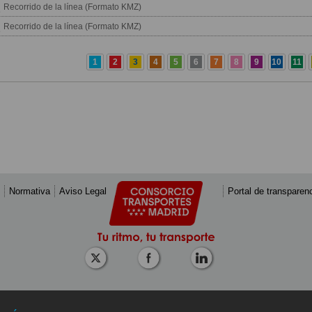
Recorrido de la línea (Formato KMZ)
Recorrido de la línea (Formato KMZ)
1
2
3
4
5
6
7
8
9
10
11
Normativa
Aviso Legal
Portal de transparen