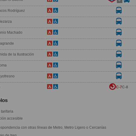
6
ncos Rodríguez
dezarza
onio Machado
agrande
ida de la Ilustración
coma
oyofresno
s
C-7
C-8
los
tarifaria
ión accesible
spondencia con otras líneas de Metro, Metro Ligero o Cercanías
o de tren