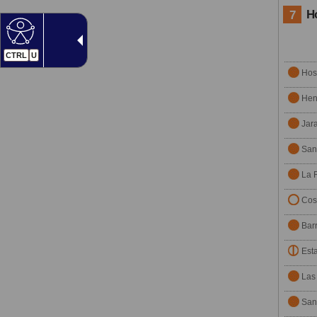
H
7
CTRL
U
Hos
Hen
Jar
San
La 
Cos
Barr
Est
Las
San