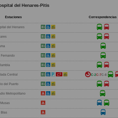
ospital del Henares-Pitis
Estaciones
Correspondencias
pital del Henares
ares
ama
 Fernando
Rambla
lada Central
C-2
C-7
C-8
io del Puerto
adio Metropolitano
 Musas
 Blas