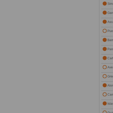
Sim
Gar
Asc
Pue
Bar
Par
Car
Ave
Gre
Alo
Can
Isla
Guz