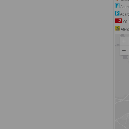
Aparc
Aparc
Ofic
Atenci