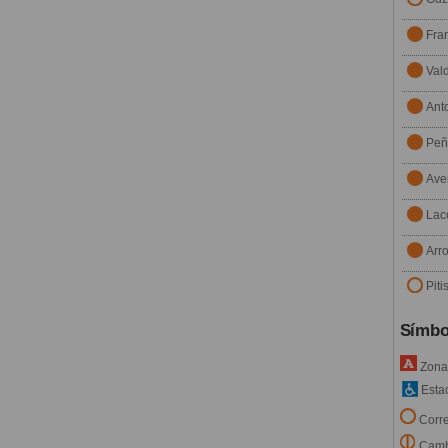
Fra
Val
Ant
Peñ
Aven
La
Arr
Piti
Símbo
Zona 
Estac
Corre
Cambi