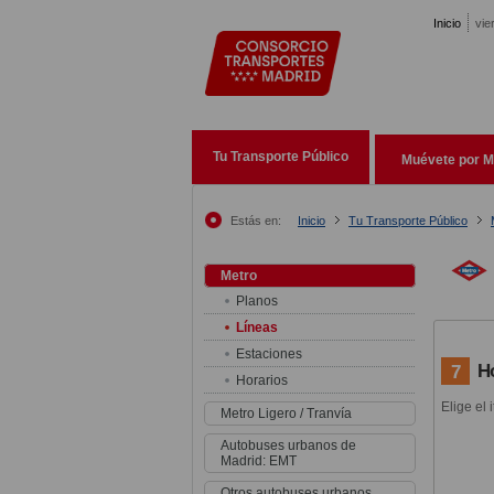
Pasar al contenido principal
Inicio
vie
Tu Transporte Público
Muévete por M
Estás en:
Inicio
Tu Transporte Público
Metro
Planos
Líneas
Estaciones
H
7
Horarios
Elige el 
Metro Ligero / Tranvía
Autobuses urbanos de
Madrid: EMT
Otros autobuses urbanos