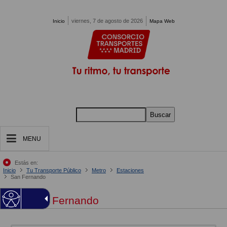
Pasar al contenido principal
viernes, 7 de agosto de 2026
Inicio
Mapa Web
Buscar
MENU
Estás en:
Inicio
Tu Transporte Público
Metro
Estaciones
San Fernando
San Fernando