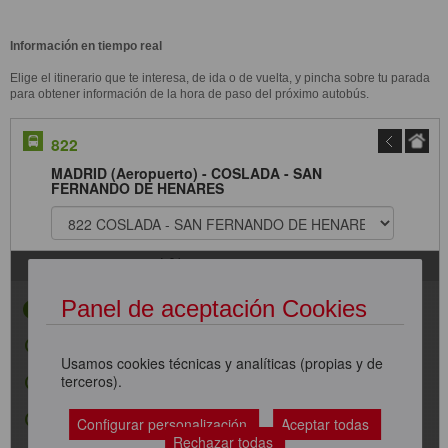
Información en tiempo real
Elige el itinerario que te interesa, de ida o de vuelta, y pincha sobre tu parada
para obtener información de la hora de paso del próximo autobús.