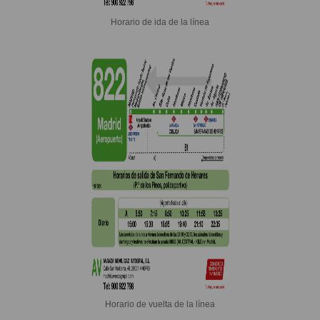
Horario de ida de la línea
Horario de vuelta de la línea