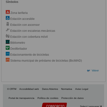
Símbolos
Zona tarifaria
Estación accesible
Estación con ascensor
Estación con escaleras mecánicas
Estación con cobertura móvil
Bibliometro
Desfibrilador
Estacionamiento de bicicletas
Sistema municipal de préstamo de bicicletas (BiciMAD)
Volver
© CRTM
Accesibilidad web
Datos Abiertos
Normativa
Aviso Legal
Portal de transparencia
Política de cookies
Protección de datos
Select Language
▼