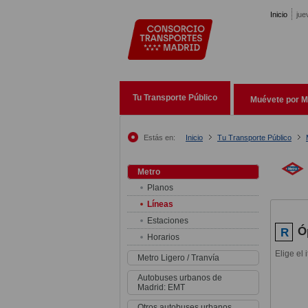
Pasar al contenido principal
Inicio
jue
Tu Transporte Público
Muévete por M
Estás en:
Inicio
Tu Transporte Público
Metro
Planos
Líneas
Estaciones
Ó
R
Horarios
Elige el 
Metro Ligero / Tranvía
Autobuses urbanos de
Madrid: EMT
Otros autobuses urbanos