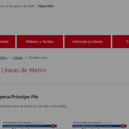
ves, 6 de agosto de 2026
Mapa Web
adrid
Billetes y Tarifas
Atención al cliente
C
Metro
Líneas
Detalle Línea
Líneas de Metro
pera-Príncipe Pío
itinerario que te interesa, de ida o de vuelta.