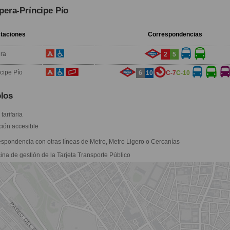
pera-Príncipe Pío
taciones
Correspondencias
ra
2
5
ncipe Pío
6
10
C-7
C-10
los
tarifaria
ión accesible
spondencia con otras líneas de Metro, Metro Ligero o Cercanías
ina de gestión de la Tarjeta Transporte Público