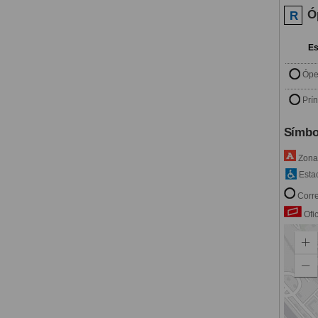
Ó
R
Es
Ópe
Prí
Símbo
Zona 
Estac
Corre
Ofic