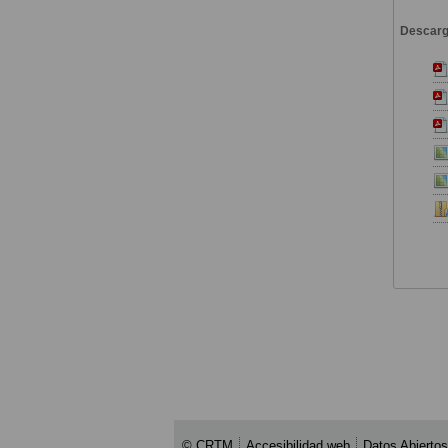
Descar
© CRTM
Accesibilidad web
Datos Abiertos