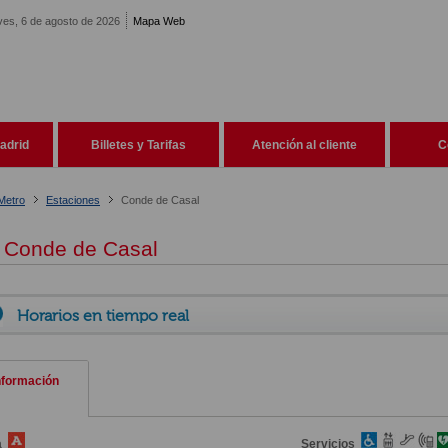
ves, 6 de agosto de 2026
Mapa Web
adrid
Billetes y Tarifas
Atención al cliente
C
Metro
Estaciones
Conde de Casal
Conde de Casal
Horarios en tiempo real
nformación
a
Servicios