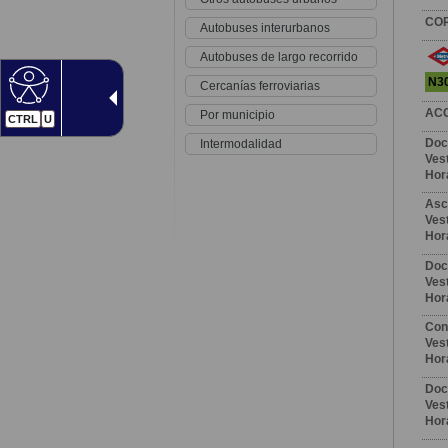
CO
Autobuses interurbanos
Autobuses de largo recorrido
N30
Cercanías ferroviarias
AC
Por municipio
CTRL
U
Doc
Intermodalidad
Vest
Hor
Asc
Vest
Hor
Doc
Vest
Hor
Con
Vest
Hor
Doc
Vest
Hor