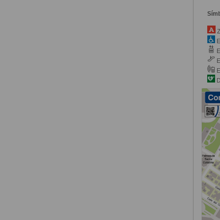
Sím
Z
E
E
E
E
D