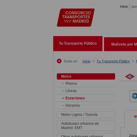
Pasar al contenido principal
Inicio
jue
Tu Transporte Público
Muévete por M
Estás en:
Inicio
Tu Transporte Público
Metro
Planos
Líneas
Estaciones
Horarios
Metro Ligero / Tranvía
I
Autobuses urbanos de
Madrid: EMT
Zon
Otros autobuses urbanos