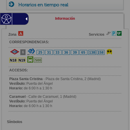
Horarios en tiempo real
Información
Zona
Servicios
CORRESPONDENCIAS:
6
25
31
33
36
39
65
138
158
N18
N19
500
ACCESOS:
Plaza Santa Cristina
- Plaza de Santa Cristina, 2 (Madrid)
Vestíbulo:
Puerta del Ángel
Horario:
de 6:00 h a 1:30 h
Caramuel
- Calle de Caramuel, 1 (Madrid)
Vestíbulo:
Puerta del Ángel
Horario:
de 6:00 h a 1:30 h
Símbolos