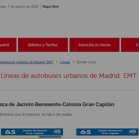
rnes, 7 de agosto de 2026
Mapa Web
adrid
Billetes y Tarifas
Atención al cliente
C
Autobuses urbanos de Madrid: EMT
Líneas
Detalle Línea
Líneas de autobuses urbanos de Madrid: EMT
aza de Jacinto Benavente-Colonia Gran Capitán
itinerario que te interesa, de ida o de vuelta.