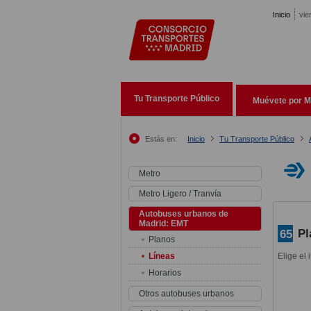
Pasar al contenido principal
Inicio
vie
Tu Transporte Público
Muévete por M
Estás en:
Inicio
Tu Transporte Público
Metro
Metro Ligero / Tranvía
Autobuses urbanos de
Madrid: EMT
Pl
65
Planos
Líneas
Elige el 
Horarios
Otros autobuses urbanos