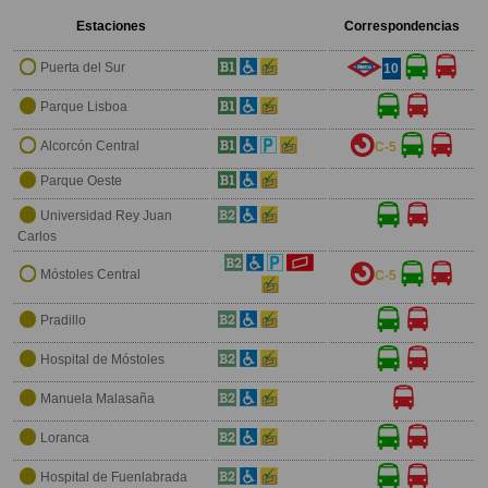
Estaciones
Correspondencias
Puerta del Sur
10
Parque Lisboa
Alcorcón Central
C-5
Parque Oeste
Universidad Rey Juan
Carlos
Móstoles Central
C-5
Pradillo
Hospital de Móstoles
Manuela Malasaña
Loranca
Hospital de Fuenlabrada