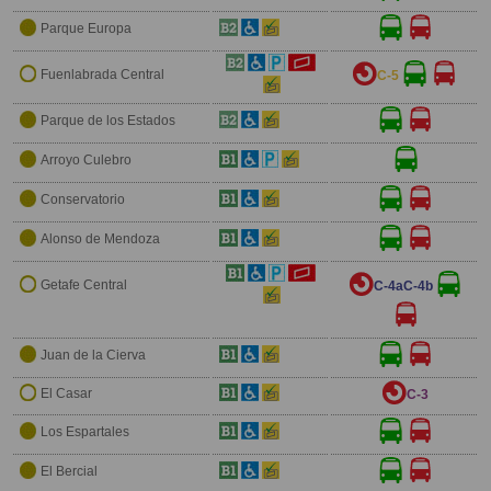
Parque Europa
Fuenlabrada Central
C-5
Parque de los Estados
Arroyo Culebro
Conservatorio
Alonso de Mendoza
Getafe Central
C-4a
C-4b
Juan de la Cierva
El Casar
C-3
Los Espartales
El Bercial