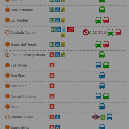
San Fernando
La Rambla
Coslada Central
C-2
C-7
C-8
Barrio del Puerto
Estadio Metropolitano
Las Musas
San Blas
Simancas
García Noblejas
Ascao
Pueblo Nuevo
5
Barrio de la