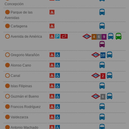
Concepción
Parque de las
Avenidas
Cartagena
Avenida de América
4
6
9
Gregorio Marañón
10
Alonso Cano
Canal
2
Islas Filipinas
Guzmán el Bueno
6
Francos Rodríguez
Valdezarza
Antonio Machado