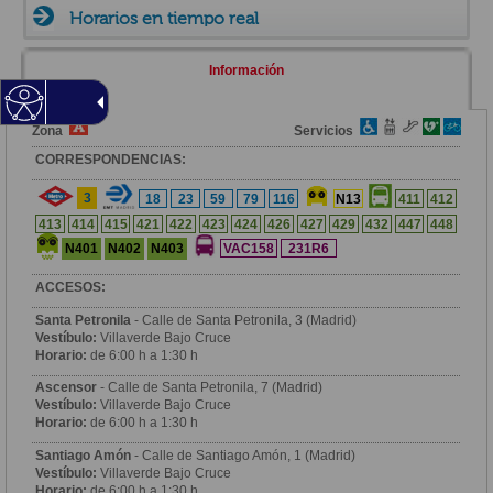
Horarios en tiempo real
Información
Zona
Servicios
CORRESPONDENCIAS:
3
18
23
59
79
116
N13
411
412
413
414
415
421
422
423
424
426
427
429
432
447
448
N401
N402
N403
VAC158
231R6
ACCESOS:
Santa Petronila
- Calle de Santa Petronila, 3 (Madrid)
Vestíbulo:
Villaverde Bajo Cruce
Horario:
de 6:00 h a 1:30 h
Ascensor
- Calle de Santa Petronila, 7 (Madrid)
Vestíbulo:
Villaverde Bajo Cruce
Horario:
de 6:00 h a 1:30 h
Santiago Amón
- Calle de Santiago Amón, 1 (Madrid)
Vestíbulo:
Villaverde Bajo Cruce
Horario:
de 6:00 h a 1:30 h