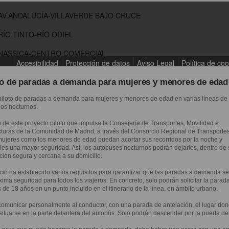
io de paradas a demanda para mujeres y menores de edad
piloto de paradas a demanda para mujeres y menores de edad en varias líneas de
nos nocturnos.
o de este proyecto piloto que impulsa la Consejería de Transportes, Movilidad e
ucturas de la Comunidad de Madrid, a través del Consorcio Regional de Transportes
 mujeres como los menores de edad puedan acortar sus recorridos por la noche y
les una mayor seguridad. Así, los autobuses nocturnos podrán dejarles, dentro de s
ión segura y cercana a su domicilio.
cio ha establecido varios requisitos para garantizar que las paradas a demanda se
ima seguridad para todos los viajeros. En concreto, solo podrán solicitar la parad
de 18 años en un punto incluido en el itinerario de la línea, en ámbito urbano.
omunicar personalmente al conductor, con una parada de antelación, el lugar do
situarse en la parte delantera del autobús. Solo podrán descender por la puerta de