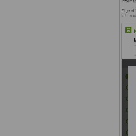
Informac
Elige el 
informac