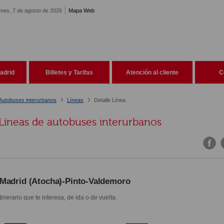
rnes, 7 de agosto de 2026
Mapa Web
adrid
Billetes y Tarifas
Atención al cliente
C
Autobuses interurbanos
Líneas
Detalle Línea
Líneas de autobuses interurbanos
Madrid (Atocha)-Pinto-Valdemoro
itinerario que te interesa, de ida o de vuelta.