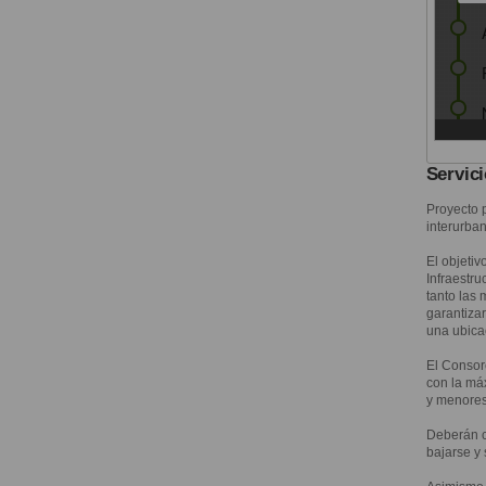
Servic
Proyecto 
interurba
El objetiv
Infraestr
tanto las
garantizar
una ubicac
El Consor
con la máx
y menores 
Deberán c
bajarse y 