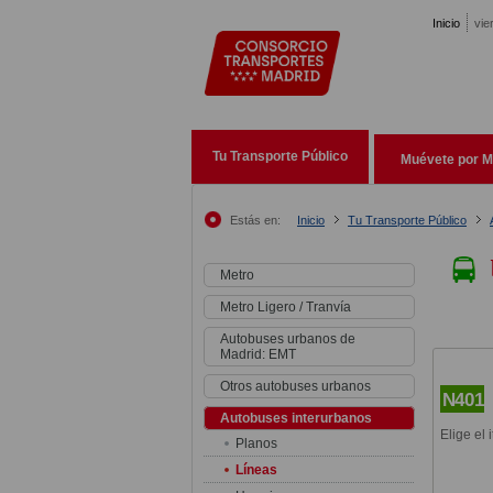
Pasar al contenido principal
Inicio
vie
Tu Transporte Público
Muévete por M
Estás en:
Inicio
Tu Transporte Público
Metro
Metro Ligero / Tranvía
Autobuses urbanos de
Madrid: EMT
Otros autobuses urbanos
N401
Autobuses interurbanos
Elige el 
Planos
Líneas