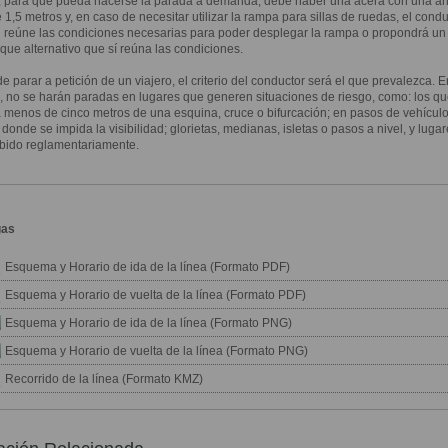
 para que pueda hacerse la parada a demanda, debe haber una acera con una a
1,5 metros y, en caso de necesitar utilizar la rampa para sillas de ruedas, el condu
si reúne las condiciones necesarias para poder desplegar la rampa o propondrá un
ue alternativo que sí reúna las condiciones.
de parar a petición de un viajero, el criterio del conductor será el que prevalezca. E
, no se harán paradas en lugares que generen situaciones de riesgo, como: los qu
a menos de cinco metros de una esquina, cruce o bifurcación; en pasos de vehículo
donde se impida la visibilidad; glorietas, medianas, isletas o pasos a nivel, y lug
ibido reglamentariamente.
gas
Esquema y Horario de ida de la línea (Formato PDF)
Esquema y Horario de vuelta de la línea (Formato PDF)
Esquema y Horario de ida de la línea (Formato PNG)
Esquema y Horario de vuelta de la línea (Formato PNG)
Recorrido de la línea (Formato KMZ)