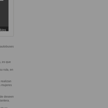
 autobuses
, es que
u ruta, en
 realizan
a mujeres
nde deseen
lantera.