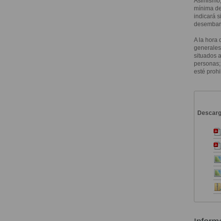
Asimismo,
mínima de 
indicará 
desembarq
A la hora 
generales
situados 
personas; 
esté proh
Descar