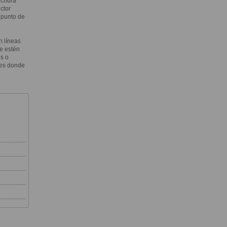
nchura
ctor
 punto de
n líneas
e estén
s o
ares donde