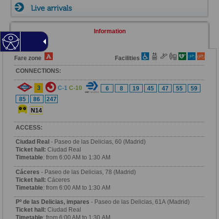
Live arrivals
Information
Fare zone
Facilities
CONNECTIONS:
3
C-1
C-10
6
8
19
45
47
55
59
85
86
247
N14
ACCESS:
Ciudad Real
- Paseo de las Delicias, 60 (Madrid)
Ticket hall:
Ciudad Real
Timetable
: from 6:00 AM to 1:30 AM
Cáceres
- Paseo de las Delicias, 78 (Madrid)
Ticket hall:
Cáceres
Timetable
: from 6:00 AM to 1:30 AM
Pº de las Delicias, impares
- Paseo de las Delicias, 61A (Madrid)
Ticket hall:
Ciudad Real
Timetable
: from 6:00 AM to 1:30 AM