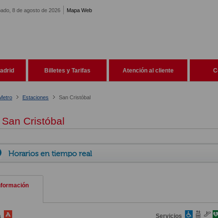
ado, 8 de agosto de 2026
Mapa Web
adrid
Billetes y Tarifas
Atención al cliente
C
Metro
Estaciones
San Cristóbal
San Cristóbal
Horarios en tiempo real
nformación
a
Servicios