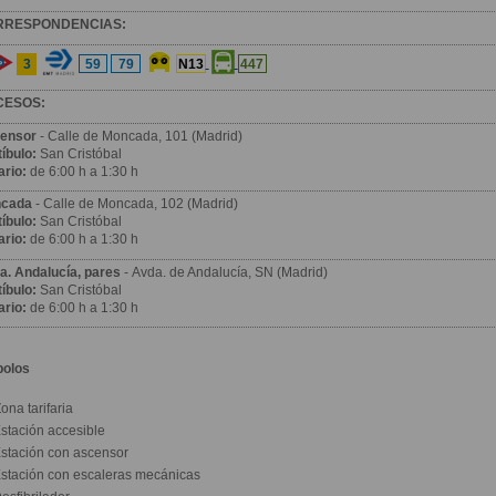
RRESPONDENCIAS:
3
59
79
N13
447
CESOS:
ensor
- Calle de Moncada, 101 (Madrid)
íbulo:
San Cristóbal
ario:
de 6:00 h a 1:30 h
cada
- Calle de Moncada, 102 (Madrid)
íbulo:
San Cristóbal
ario:
de 6:00 h a 1:30 h
a. Andalucía, pares
- Avda. de Andalucía, SN (Madrid)
íbulo:
San Cristóbal
ario:
de 6:00 h a 1:30 h
bolos
ona tarifaria
stación accesible
stación con ascensor
stación con escaleras mecánicas