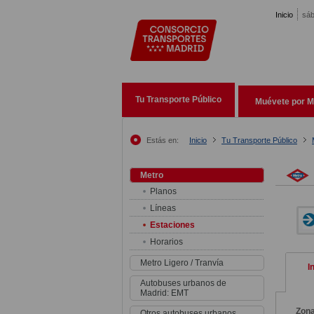
Pasar al contenido principal
Inicio
sáb
Tu Transporte Público
Muévete por M
Estás en:
Inicio
Tu Transporte Público
Metro
Planos
Líneas
Estaciones
Horarios
Metro Ligero / Tranvía
I
Autobuses urbanos de
Madrid: EMT
Zon
Otros autobuses urbanos