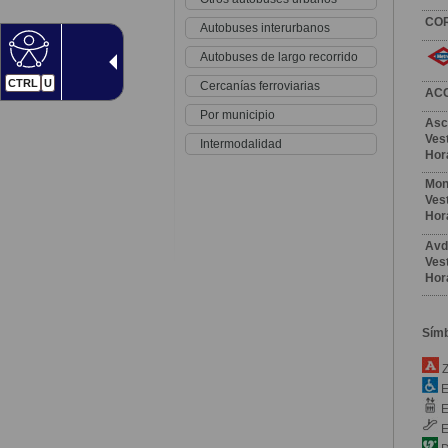
CO
Autobuses interurbanos
Autobuses de largo recorrido
CTRL
U
Cercanías ferroviarias
AC
Por municipio
Asc
Vest
Intermodalidad
Hor
Mon
Vest
Hor
Avd
Vest
Hor
Sím
Z
E
E
E