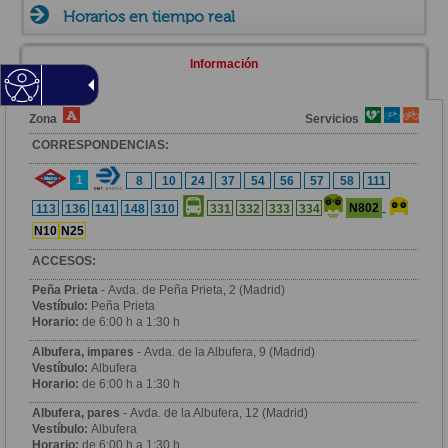
Horarios en tiempo real
Información
Zona
Servicios
CORRESPONDENCIAS:
1
8
10
24
37
54
56
57
58
111
N802
113
136
141
148
310
331
332
333
334
N10
N25
ACCESOS:
Peña Prieta
- Avda. de Peña Prieta, 2 (Madrid)
Vestíbulo:
Peña Prieta
Horario:
de 6:00 h a 1:30 h
Albufera, impares
- Avda. de la Albufera, 9 (Madrid)
Vestíbulo:
Albufera
Horario:
de 6:00 h a 1:30 h
Albufera, pares
- Avda. de la Albufera, 12 (Madrid)
Vestíbulo:
Albufera
Horario:
de 6:00 h a 1:30 h