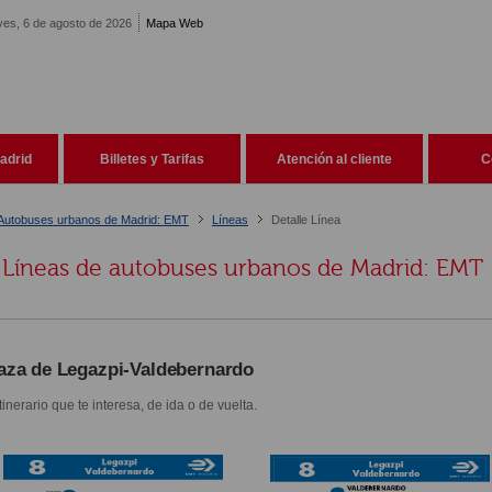
ves, 6 de agosto de 2026
Mapa Web
adrid
Billetes y Tarifas
Atención al cliente
C
Autobuses urbanos de Madrid: EMT
Líneas
Detalle Línea
Líneas de autobuses urbanos de Madrid: EMT
aza de Legazpi-Valdebernardo
itinerario que te interesa, de ida o de vuelta.