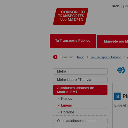
Pasar al contenido principal
Inicio
jue
Tu Transporte Público
Muévete por M
Estás en:
Inicio
Tu Transporte Público
Metro
Metro Ligero / Tranvía
Autobuses urbanos de
Madrid: EMT
Pl
8
Planos
Líneas
Elige el 
Horarios
Otros autobuses urbanos