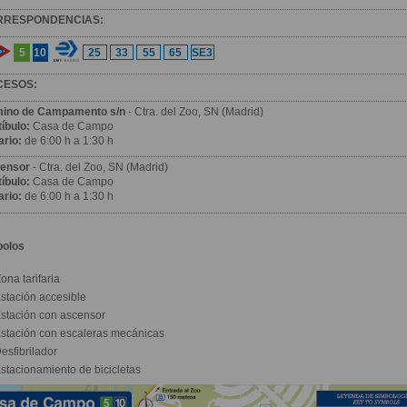
RRESPONDENCIAS:
5
10
25
33
55
65
SE3
CESOS:
ino de Campamento s/n
- Ctra. del Zoo, SN (Madrid)
íbulo:
Casa de Campo
ario:
de 6:00 h a 1:30 h
ensor
- Ctra. del Zoo, SN (Madrid)
íbulo:
Casa de Campo
ario:
de 6:00 h a 1:30 h
bolos
ona tarifaria
stación accesible
stación con ascensor
stación con escaleras mecánicas
esfibrilador
stacionamiento de bicicletas