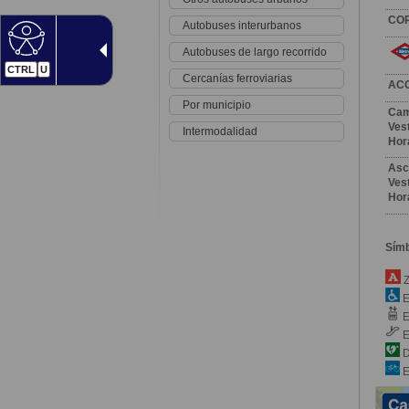
CO
Autobuses interurbanos
Autobuses de largo recorrido
CTRL
U
Cercanías ferroviarias
AC
Por municipio
Cam
Vest
Intermodalidad
Hor
Asc
Vest
Hor
Sím
Z
E
E
E
D
E