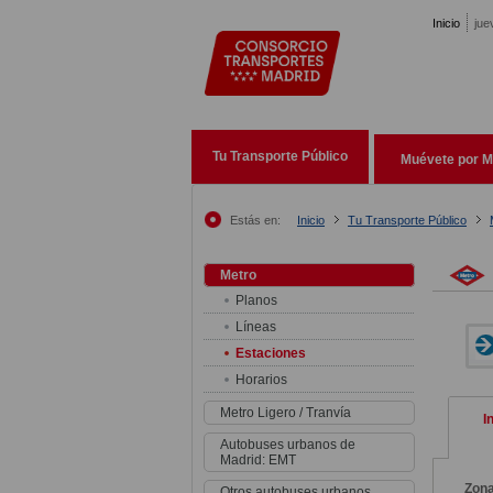
Pasar al contenido principal
Inicio
jue
Tu Transporte Público
Muévete por M
Estás en:
Inicio
Tu Transporte Público
Metro
Planos
Líneas
Estaciones
Horarios
Metro Ligero / Tranvía
I
Autobuses urbanos de
Madrid: EMT
Zon
Otros autobuses urbanos