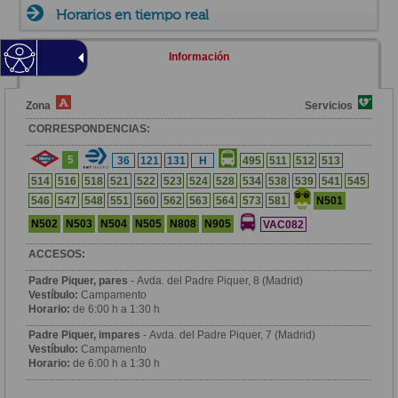
Horarios en tiempo real
Información
Zona
Servicios
CORRESPONDENCIAS:
5
36
121
131
H
495
511
512
513
514
516
518
521
522
523
524
528
534
538
539
541
545
N501
546
547
548
551
560
562
563
564
573
581
N502
N503
N504
N505
N808
N905
VAC082
ACCESOS:
Padre Piquer, pares
- Avda. del Padre Piquer, 8 (Madrid)
Vestíbulo:
Campamento
Horario:
de 6:00 h a 1:30 h
Padre Piquer, impares
- Avda. del Padre Piquer, 7 (Madrid)
Vestíbulo:
Campamento
Horario:
de 6:00 h a 1:30 h