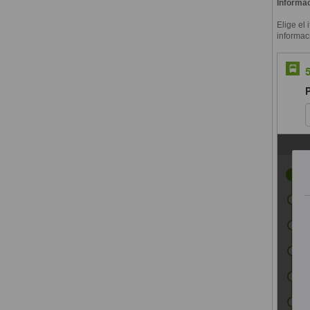
Informac
Elige el 
informac