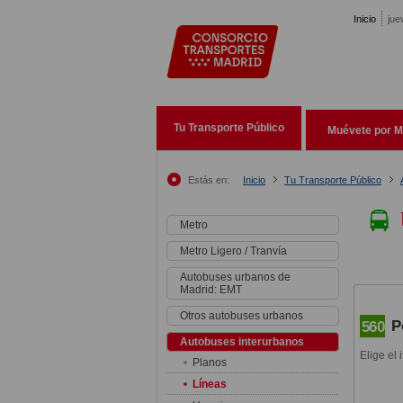
Pasar al contenido principal
Inicio
jue
Tu Transporte Público
Muévete por M
Estás en:
Inicio
Tu Transporte Público
Metro
Metro Ligero / Tranvía
Autobuses urbanos de
Madrid: EMT
Otros autobuses urbanos
P
560
Autobuses interurbanos
Elige el 
Planos
Líneas