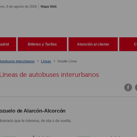
ves, 6 de agosto de 2026
Mapa Web
adrid
Billetes y Tarifas
Atención al cliente
C
Autobuses interurbanos
Líneas
Detalle Línea
Líneas de autobuses interurbanos
ozuelo de Alarcón-Alcorcón
itinerario que te interesa, de ida o de vuelta.