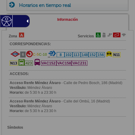
Horarios en tiempo real
Información
Zona
Servicios
CORRESPONDENCIAS:
6
C-5
C-10
8
102
113
148
152
156
N11
N13
423
VAC152
VAC158
VAC231
ACCESOS:
Acceso Renfe Méndez Álvaro
- Calle de Pedro Bosch, 186 (Madrid)
Vestíbulo:
Méndez Álvaro
Horario:
de 5:30 h a 23:30 h
Acceso Renfe Méndez Álvaro
- Calle del Ombú, 16 (Madrid)
Vestíbulo:
Méndez Álvaro
Horario:
de 5:30 h a 23:30 h
Símbolos