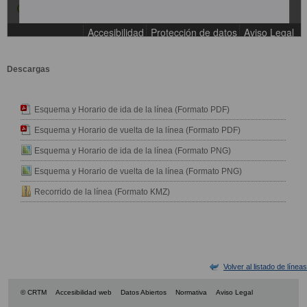
Descargas
Esquema y Horario de ida de la línea (Formato PDF)
Esquema y Horario de vuelta de la línea (Formato PDF)
Esquema y Horario de ida de la línea (Formato PNG)
Esquema y Horario de vuelta de la línea (Formato PNG)
Recorrido de la línea (Formato KMZ)
Volver al listado de líneas
© CRTM
Accesibilidad web
Datos Abiertos
Normativa
Aviso Legal