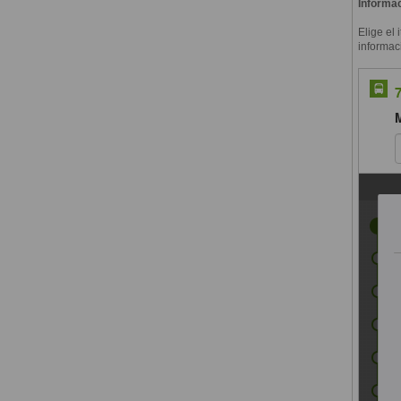
Informac
Elige el 
informac