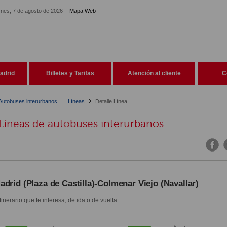
rnes, 7 de agosto de 2026
Mapa Web
adrid
Billetes y Tarifas
Atención al cliente
C
Autobuses interurbanos
Líneas
Detalle Línea
Líneas de autobuses interurbanos
adrid (Plaza de Castilla)-Colmenar Viejo (Navallar)
itinerario que te interesa, de ida o de vuelta.