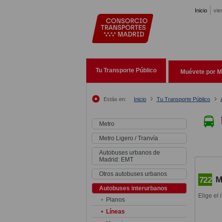
Pasar al contenido principal
Inicio
vie
Tu Transporte Público
Muévete por M
Estás en:
Inicio
Tu Transporte Público
Metro
Metro Ligero / Tranvía
Autobuses urbanos de
Madrid: EMT
Otros autobuses urbanos
M
722
Autobuses interurbanos
Elige el 
Planos
Líneas