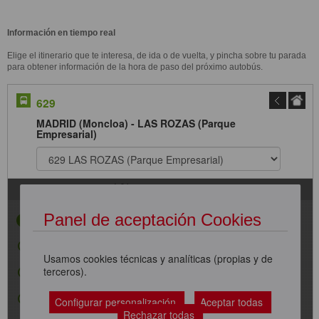
Información en tiempo real
Elige el itinerario que te interesa, de ida o de vuelta, y pincha sobre tu parada
para obtener información de la hora de paso del próximo autobús.