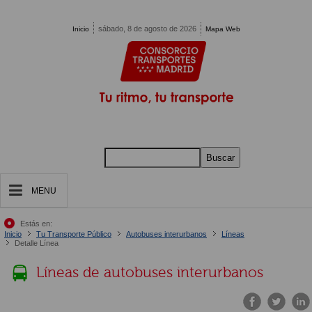
Pasar al contenido principal
sábado, 8 de agosto de 2026
Inicio
Mapa Web
Buscar
MENU
Estás en:
Inicio
Tu Transporte Público
Autobuses interurbanos
Líneas
Detalle Línea
Líneas de autobuses interurbanos