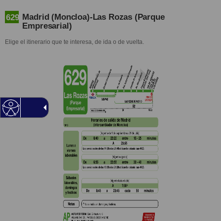
Madrid (Moncloa)-Las Rozas (Parque
629
Empresarial)
Elige el itinerario que te interesa, de ida o de vuelta.