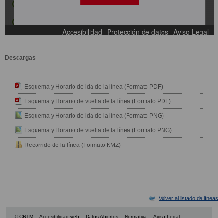
Descargas
Esquema y Horario de ida de la línea (Formato PDF)
Esquema y Horario de vuelta de la línea (Formato PDF)
Esquema y Horario de ida de la línea (Formato PNG)
Esquema y Horario de vuelta de la línea (Formato PNG)
Recorrido de la línea (Formato KMZ)
Volver al listado de líneas
© CRTM
Accesibilidad web
Datos Abiertos
Normativa
Aviso Legal