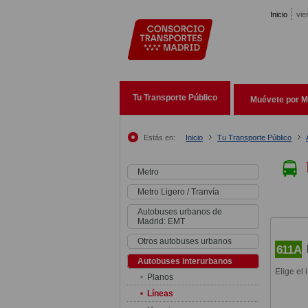
Pasar al contenido principal
Inicio
vie
Tu Transporte Público
Muévete por M
Estás en:
Inicio
Tu Transporte Público
Metro
Metro Ligero / Tranvía
Autobuses urbanos de
Madrid: EMT
Otros autobuses urbanos
611A
Autobuses interurbanos
Elige el 
Planos
Líneas