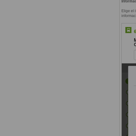
Informac
Elige el 
informac