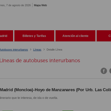
rnes, 7 de agosto de 2026
Mapa Web
adrid
Billetes y Tarifas
Atención al cliente
C
Autobuses interurbanos
Líneas
Detalle Línea
Líneas de autobuses interurbanos
Madrid (Moncloa)-Hoyo de Manzanares (Por Urb. Las Coli
itinerario que te interesa, de ida o de vuelta.