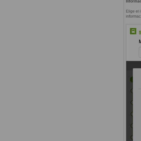
Informac
Elige el 
informac