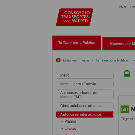
Pasar al contenido principal
Inicio
vie
Tu Transporte Público
Muévete por M
Estás en:
Inicio
Tu Transporte Público
Metro
Metro Ligero / Tranvía
Autobuses urbanos de
Madrid: EMT
Otros autobuses urbanos
M
561
Autobuses interurbanos
Elige el 
Planos
Líneas