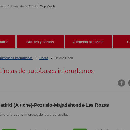
rnes, 7 de agosto de 2026
Mapa Web
adrid
Billetes y Tarifas
Atención al cliente
C
Autobuses interurbanos
Líneas
Detalle Línea
Líneas de autobuses interurbanos
adrid (Aluche)-Pozuelo-Majadahonda-Las Rozas
itinerario que te interesa, de ida o de vuelta.