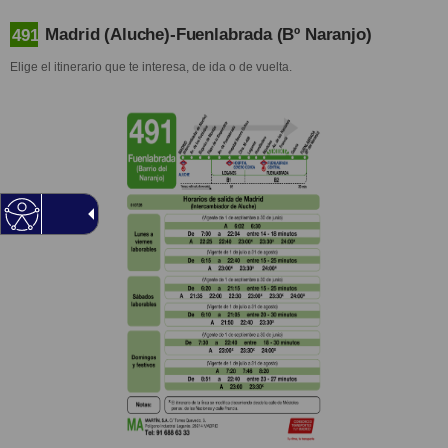
Madrid (Aluche)-Fuenlabrada (Bº Naranjo)
491
Elige el itinerario que te interesa, de ida o de vuelta.