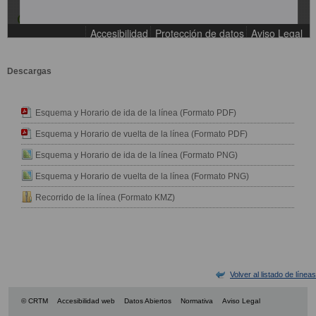
Descargas
Esquema y Horario de ida de la línea (Formato PDF)
Esquema y Horario de vuelta de la línea (Formato PDF)
Esquema y Horario de ida de la línea (Formato PNG)
Esquema y Horario de vuelta de la línea (Formato PNG)
Recorrido de la línea (Formato KMZ)
Volver al listado de líneas
© CRTM
Accesibilidad web
Datos Abiertos
Normativa
Aviso Legal