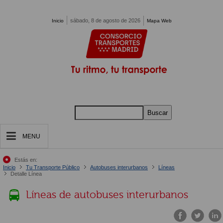
Pasar al contenido principal
sábado, 8 de agosto de 2026
Inicio
Mapa Web
Buscar
MENU
Estás en:
Inicio
Tu Transporte Público
Autobuses interurbanos
Líneas
Detalle Línea
Líneas de autobuses interurbanos