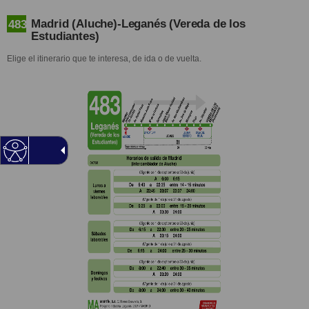
Madrid (Aluche)-Leganés (Vereda de los
483
Estudiantes)
Elige el itinerario que te interesa, de ida o de vuelta.