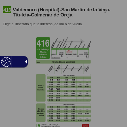
Valdemoro (Hospital)-San Martín de la Vega-
416
Titulcia-Colmenar de Oreja
Elige el itinerario que te interesa, de ida o de vuelta.