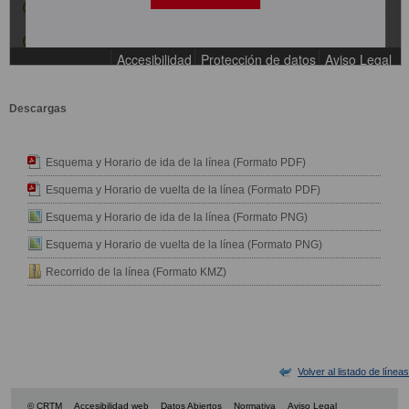
Descargas
Esquema y Horario de ida de la línea (Formato PDF)
Esquema y Horario de vuelta de la línea (Formato PDF)
Esquema y Horario de ida de la línea (Formato PNG)
Esquema y Horario de vuelta de la línea (Formato PNG)
Recorrido de la línea (Formato KMZ)
Volver al listado de líneas
© CRTM
Accesibilidad web
Datos Abiertos
Normativa
Aviso Legal