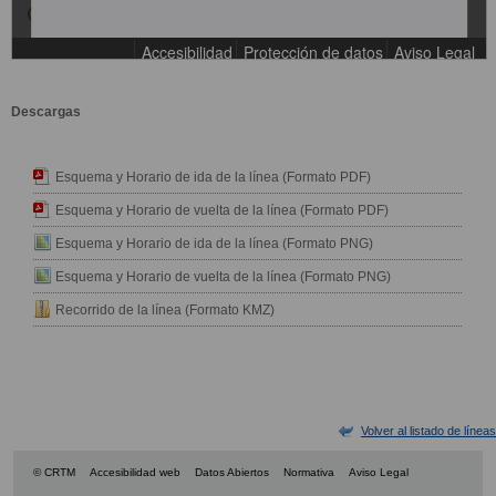
Descargas
Esquema y Horario de ida de la línea (Formato PDF)
Esquema y Horario de vuelta de la línea (Formato PDF)
Esquema y Horario de ida de la línea (Formato PNG)
Esquema y Horario de vuelta de la línea (Formato PNG)
Recorrido de la línea (Formato KMZ)
Volver al listado de líneas
© CRTM
Accesibilidad web
Datos Abiertos
Normativa
Aviso Legal