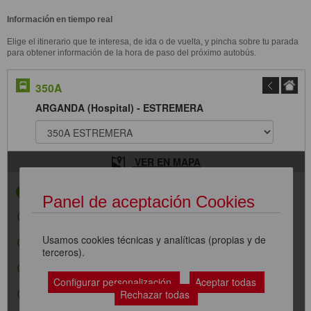
Información en tiempo real
Elige el itinerario que te interesa, de ida o de vuelta, y pincha sobre tu parada
para obtener información de la hora de paso del próximo autobús.