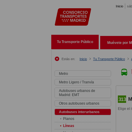
Pasar al contenido principal
Inicio
sáb
Tu Transporte Público
Muévete por M
Estás en:
Inicio
Tu Transporte Público
Metro
Metro Ligero / Tranvía
Autobuses urbanos de
Madrid: EMT
M
313
Otros autobuses urbanos
Elige el 
Autobuses interurbanos
Planos
Líneas