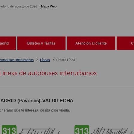
ado, 8 de agosto de 2026
Mapa Web
adrid
Billetes y Tarifas
Atención al cliente
C
Autobuses interurbanos
Líneas
Detalle Línea
Líneas de autobuses interurbanos
ADRID (Pavones)-VALDILECHA
itinerario que te interesa, de ida o de vuelta.