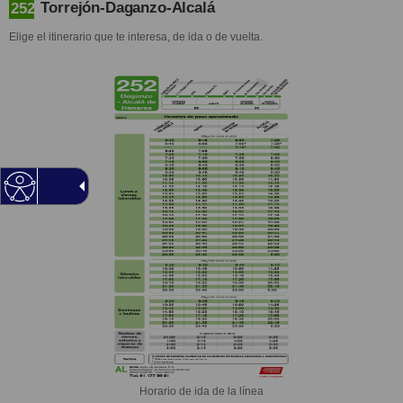
Torrejón-Daganzo-Alcalá
252
Elige el itinerario que te interesa, de ida o de vuelta.
Horario de ida de la línea