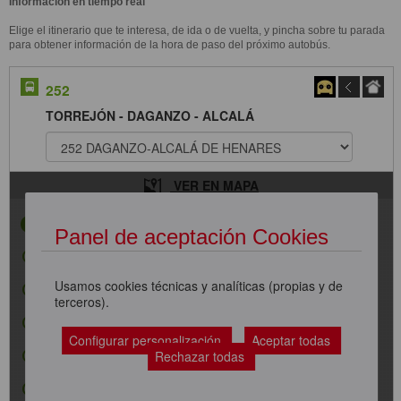
Información en tiempo real
Elige el itinerario que te interesa, de ida o de vuelta, y pincha sobre tu parada
para obtener información de la hora de paso del próximo autobús.