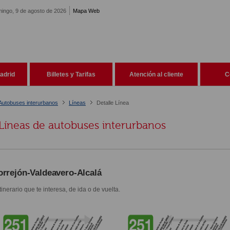
ingo, 9 de agosto de 2026
Mapa Web
adrid
Billetes y Tarifas
Atención al cliente
C
Autobuses interurbanos
Líneas
Detalle Línea
Líneas de autobuses interurbanos
orrejón-Valdeavero-Alcalá
itinerario que te interesa, de ida o de vuelta.