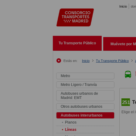
Pasar al contenido principal
Inicio
dom
Tu Transporte Público
Muévete por M
Estás en:
Inicio
Tu Transporte Público
Metro
Metro Ligero / Tranvía
Autobuses urbanos de
Madrid: EMT
T
251
Otros autobuses urbanos
Elige el 
Autobuses interurbanos
Planos
Líneas