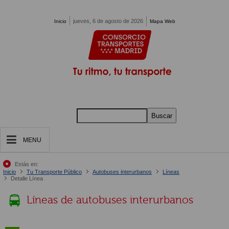
Pasar al contenido principal
jueves, 6 de agosto de 2026
Inicio
Mapa Web
Buscar
MENU
Estás en:
Inicio
Tu Transporte Público
Autobuses interurbanos
Líneas
Detalle Línea
Líneas de autobuses interurbanos