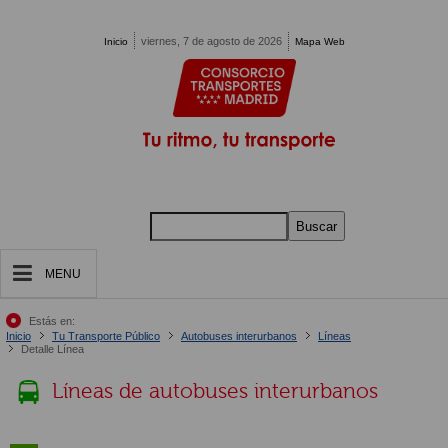
Pasar al contenido principal
viernes, 7 de agosto de 2026
Inicio
Mapa Web
Buscar
MENU
Estás en:
Inicio
Tu Transporte Público
Autobuses interurbanos
Líneas
Detalle Línea
Líneas de autobuses interurbanos