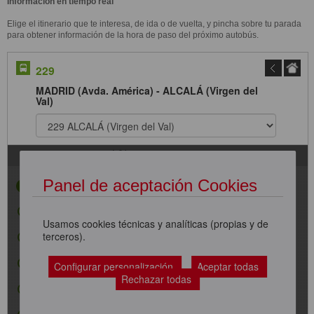
Información en tiempo real
Elige el itinerario que te interesa, de ida o de vuelta, y pincha sobre tu parada
para obtener información de la hora de paso del próximo autobús.