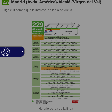
Madrid (Avda. América)-Alcalá (Virgen del Val)
229
Elige el itinerario que te interesa, de ida o de vuelta.
Horario de ida de la línea